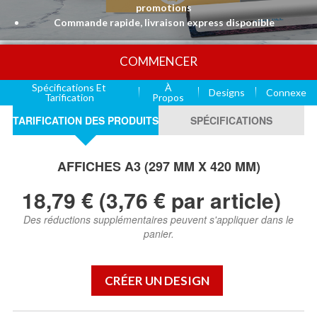
promotions
Commande rapide, livraison express disponible
COMMENCER
Spécifications Et
À
Designs
Connexe
Tarification
Propos
TARIFICATION DES PRODUITS
SPÉCIFICATIONS
AFFICHES A3 (297 MM X 420 MM)
18,79 € (3,76 € par article)
Des réductions supplémentaires peuvent s'appliquer dans le
panier.