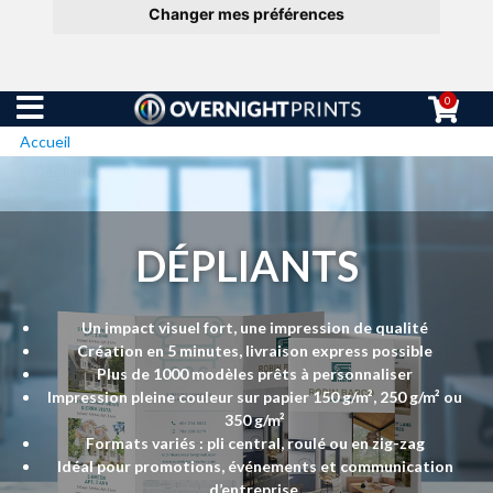
Changer mes préférences
0
Accueil
Dépliants
DÉPLIANTS
Un impact visuel fort, une impression de qualité
Création en 5 minutes, livraison express possible
Plus de 1000 modèles prêts à personnaliser
Impression pleine couleur sur papier 150 g/m², 250 g/m² ou
350 g/m²
Formats variés : pli central, roulé ou en zig-zag
Idéal pour promotions, événements et communication
d’entreprise.