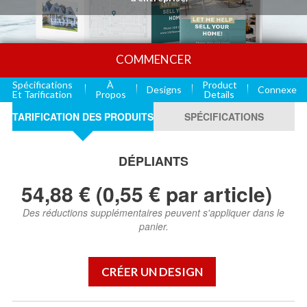
COMMENCER
Spécifications
À
Product
Designs
Connexe
Et Tarification
Propos
Details
TARIFICATION DES PRODUITS
SPÉCIFICATIONS
DÉPLIANTS
54,88 € (0,55 € par article)
Des réductions supplémentaires peuvent s'appliquer dans le
panier.